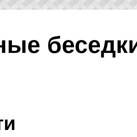
ые беседки
ти