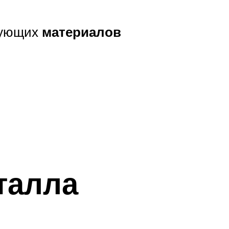
дующих
материалов
талла