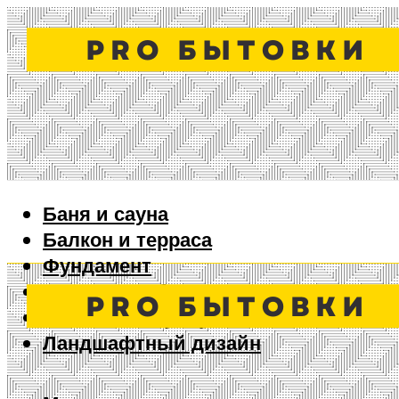
Баня и сауна
Балкон и терраса
Фундамент
Ворота и забор
Дизайн интерьера
Ландшафтный дизайн