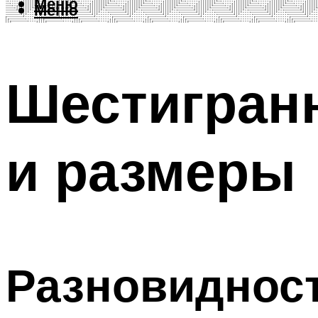
Меню
Меню
Шестигранн
и размеры
Разновиднос