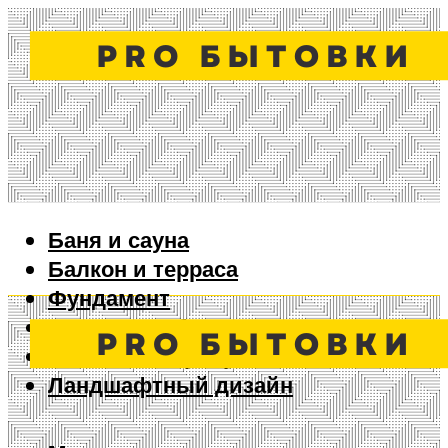
Баня и сауна
Балкон и терраса
Фундамент
Ворота и забор
Дизайн интерьера
Ландшафтный дизайн