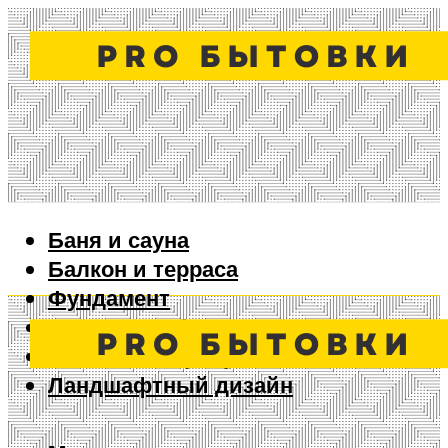
Баня и сауна
Балкон и терраса
Фундамент
Ворота и забор
Дизайн интерьера
Ландшафтный дизайн