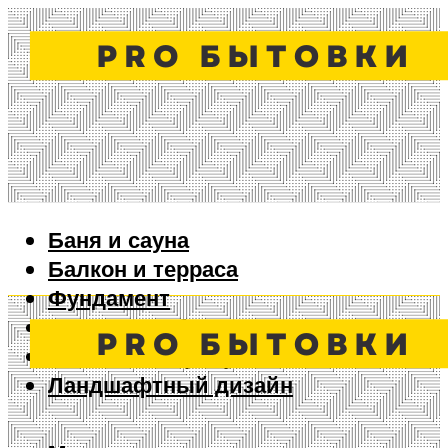
Баня и сауна
Балкон и терраса
Фундамент
Ворота и забор
Дизайн интерьера
Ландшафтный дизайн