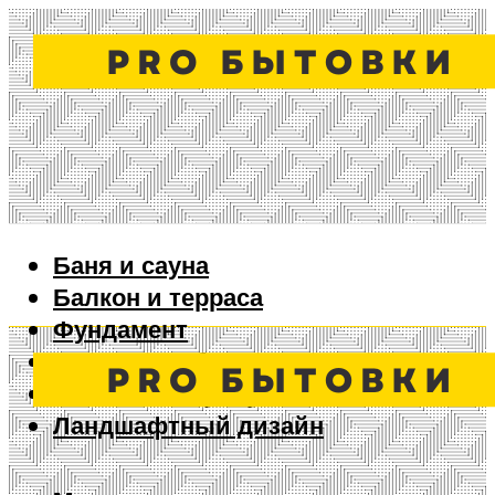
Баня и сауна
Балкон и терраса
Фундамент
Ворота и забор
Дизайн интерьера
Ландшафтный дизайн