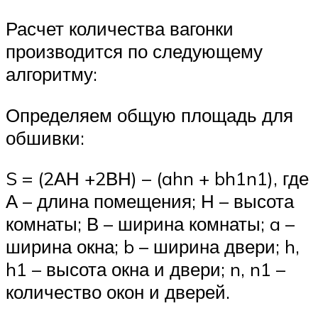
Расчет количества вагонки
производится по следующему
алгоритму:
Определяем общую площадь для
обшивки:
S = (2АН +2ВН) – (ahn + bh1n1), где
А – длина помещения; Н – высота
комнаты; В – ширина комнаты; a –
ширина окна; b – ширина двери; h,
h1 – высота окна и двери; n, n1 –
количество окон и дверей.