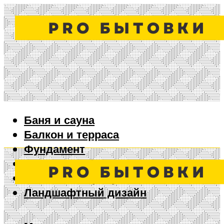
Баня и сауна
Балкон и терраса
Фундамент
Ворота и забор
Дизайн интерьера
Ландшафтный дизайн