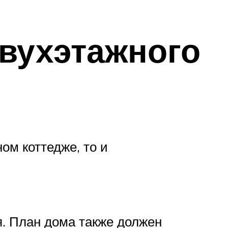
вухэтажного
м коттедже, то и
я. План дома также должен