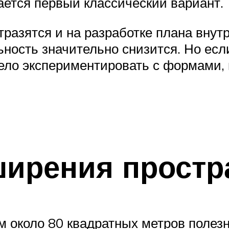
ается первый классический вариант.
тразятся и на разработке плана внут
ьность значительно снизится. Но есл
мело экспериментировать с формами,
ирения простр
 около 80 квадратных метров полез