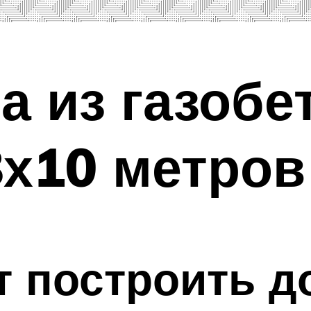
а из газобе
х10 метров
т построить д