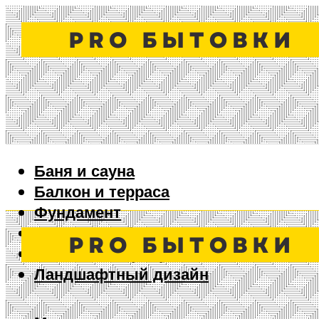
Баня и сауна
Балкон и терраса
Фундамент
Ворота и забор
Дизайн интерьера
Ландшафтный дизайн