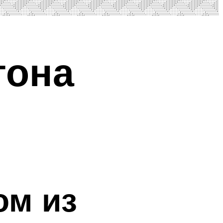
тона
ом из