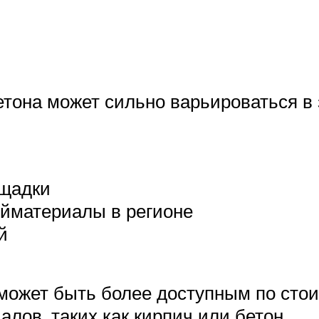
етона может сильно варьироваться в 
ощадки
ойматериалы в регионе
й
а может быть более доступным по сто
лов, таких как кирпич или бетон.