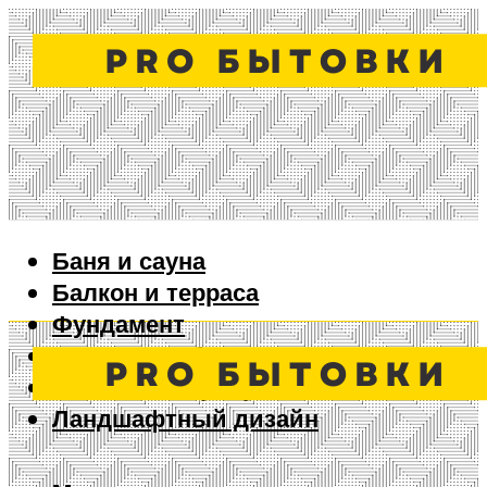
Баня и сауна
Балкон и терраса
Фундамент
Ворота и забор
Дизайн интерьера
Ландшафтный дизайн