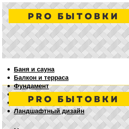
Баня и сауна
Балкон и терраса
Фундамент
Ворота и забор
Дизайн интерьера
Ландшафтный дизайн