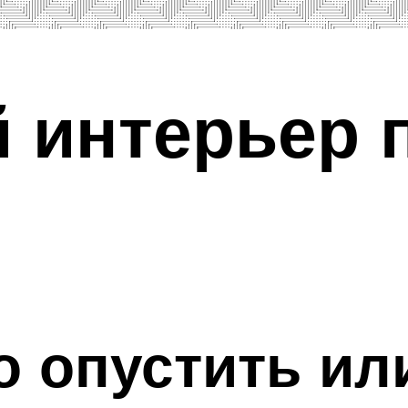
 интерьер 
о опустить ил