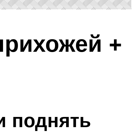
прихожей +
и поднять