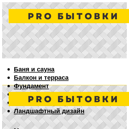
Баня и сауна
Балкон и терраса
Фундамент
Ворота и забор
Дизайн интерьера
Ландшафтный дизайн