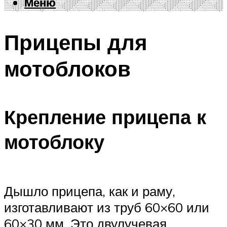
Меню
Меню
Прицепы для
мотоблоков
Крепление прицепа к
мотоблоку
Дышло прицепа, как и раму,
изготавливают из труб 60×60 или
60×30 мм. Это двулучевая