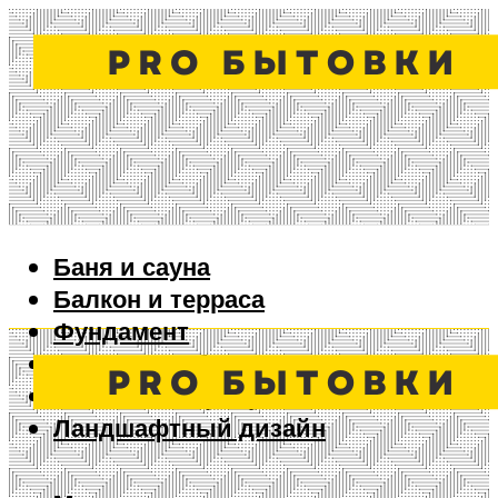
Баня и сауна
Балкон и терраса
Фундамент
Ворота и забор
Дизайн интерьера
Ландшафтный дизайн