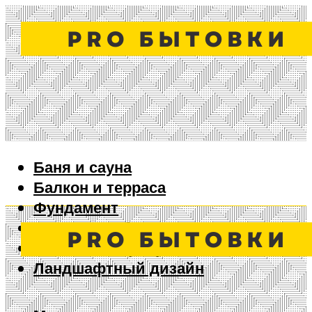
Баня и сауна
Балкон и терраса
Фундамент
Ворота и забор
Дизайн интерьера
Ландшафтный дизайн