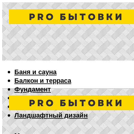
Баня и сауна
Балкон и терраса
Фундамент
Ворота и забор
Дизайн интерьера
Ландшафтный дизайн