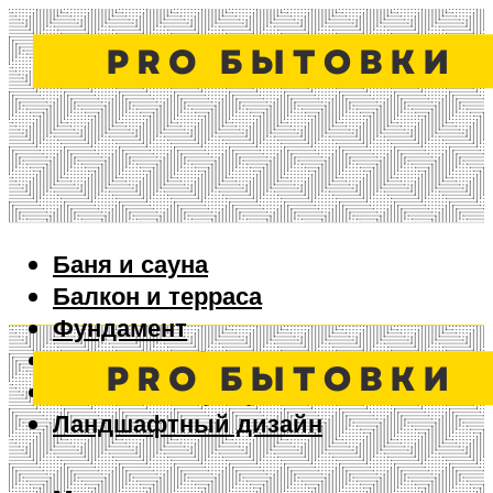
Баня и сауна
Балкон и терраса
Фундамент
Ворота и забор
Дизайн интерьера
Ландшафтный дизайн