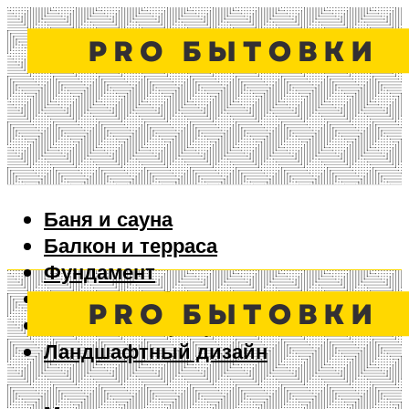
Баня и сауна
Балкон и терраса
Фундамент
Ворота и забор
Дизайн интерьера
Ландшафтный дизайн