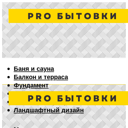
Баня и сауна
Балкон и терраса
Фундамент
Ворота и забор
Дизайн интерьера
Ландшафтный дизайн