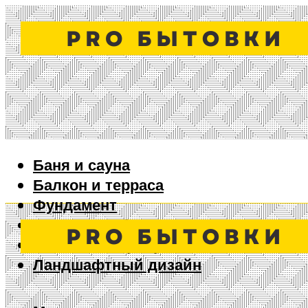
Баня и сауна
Балкон и терраса
Фундамент
Ворота и забор
Дизайн интерьера
Ландшафтный дизайн