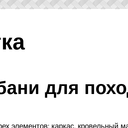
ка
бани для пох
рех элементов: каркас, кровельный м