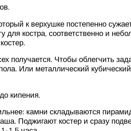
ов.
торый к верхушке постепенно сужает
у для костра, соответственно и небо
костер.
сех получается. Чтобы облегчить зад
пола. Или металлический кубический
до кипения.
ильнее: камни складываются пирамид
ша. Поджигают костер и сразу подвеш
1-1,5 часа.