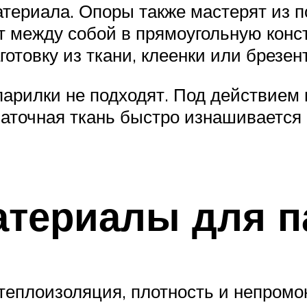
материала. Опоры также мастерят из
т между собой в прямоугольную кон
отовку из ткани, клеенки или брезент
парилки не подходят. Под действием
латочная ткань быстро изнашивается
териалы для п
теплоизоляция, плотность и непром