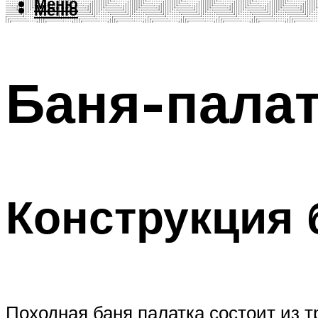
Меню
Меню
Баня-палат
Конструкция 
Походная баня палатка состоит из т