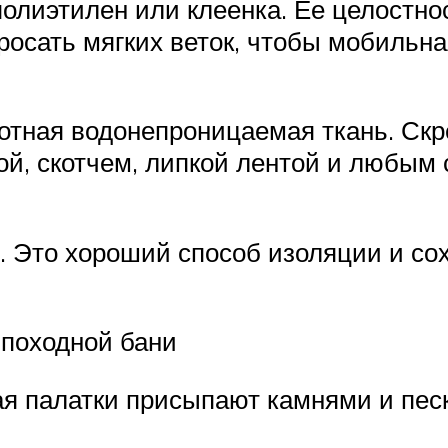
олиэтилен или клеенка. Ее целостнос
росать мягких веток, чтобы мобильн
отная водонепроницаемая ткань. Скр
й, скотчем, липкой лентой и любым 
. Это хороший способ изоляции и сох
 походной бани
края палатки присыпают камнями и пе