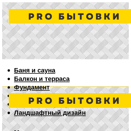
Баня и сауна
Балкон и терраса
Фундамент
Ворота и забор
Дизайн интерьера
Ландшафтный дизайн