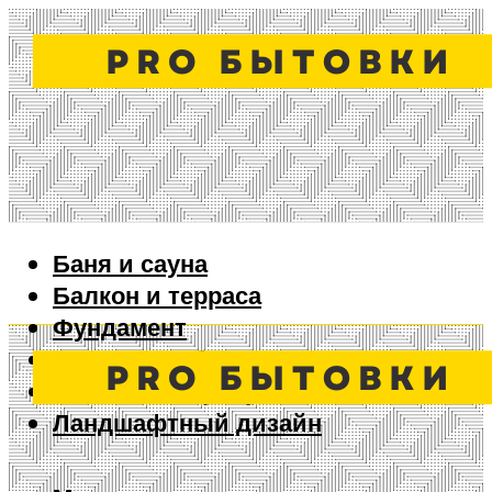
Баня и сауна
Балкон и терраса
Фундамент
Ворота и забор
Дизайн интерьера
Ландшафтный дизайн