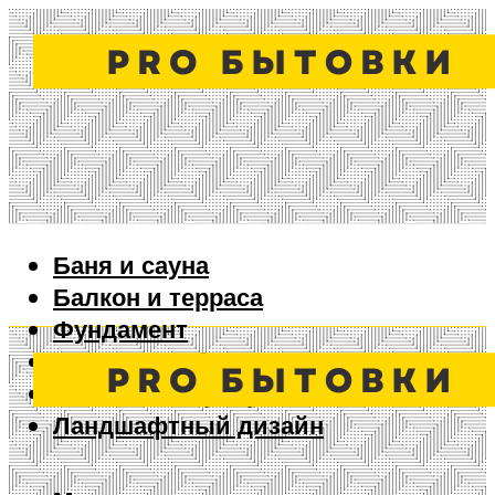
Баня и сауна
Балкон и терраса
Фундамент
Ворота и забор
Дизайн интерьера
Ландшафтный дизайн