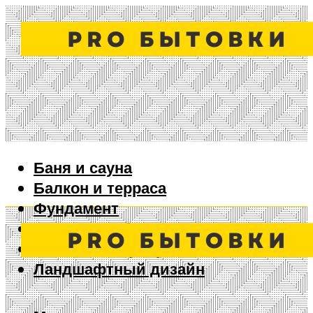
Баня и сауна
Балкон и терраса
Фундамент
Ворота и забор
Дизайн интерьера
Ландшафтный дизайн