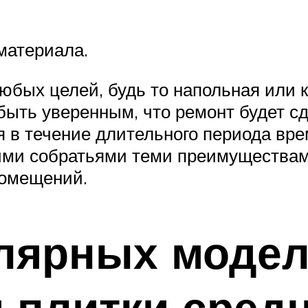
материала.
юбых целей, будь то напольная или к
быть уверенным, что ремонт будет сд
 в течение длительного периода вре
ими собратьями теми преимуществами
помещений.
улярных моде
 плитки средн