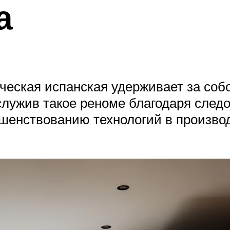
а
ическая испанская удерживает за соб
служив такое реноме благодаря след
шенствованию технологий в производ