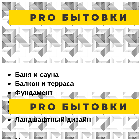
Баня и сауна
Балкон и терраса
Фундамент
Ворота и забор
Дизайн интерьера
Ландшафтный дизайн