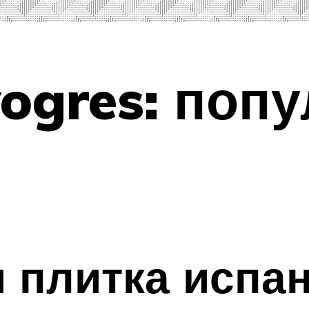
ogres: поп
 плитка испан