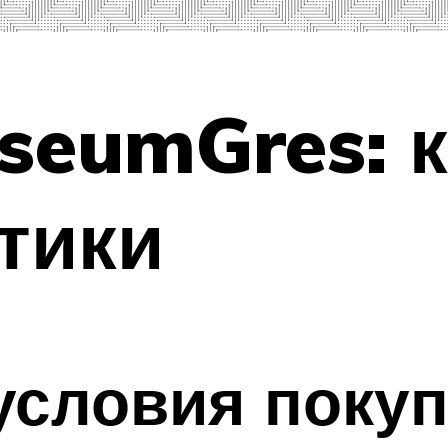
iseumGres: 
тики
условия покуп