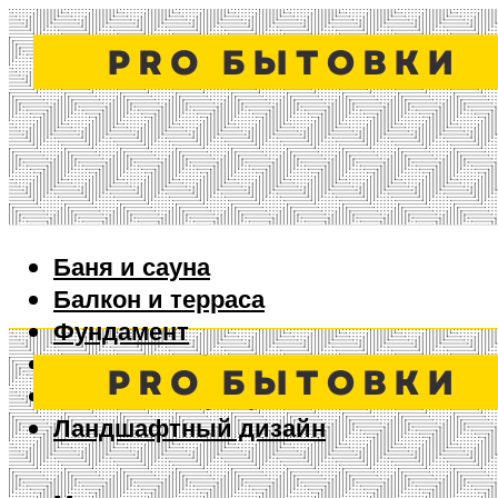
Баня и сауна
Балкон и терраса
Фундамент
Ворота и забор
Дизайн интерьера
Ландшафтный дизайн