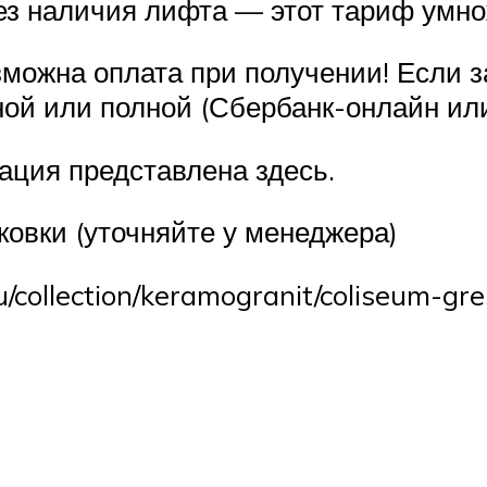
без наличия лифта — этот тариф умно
можна оплата при получении! Если за
ной или полной (Сбербанк-онлайн ил
ация представлена здесь.
овки (уточняйте у менеджера)
u/collection/keramogranit/coliseum-gres