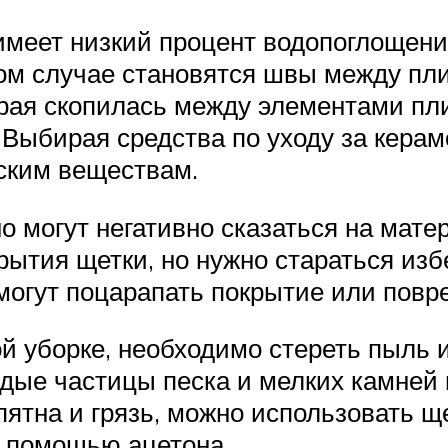
имеет низкий процент водопоглощени
том случае становятся швы между пл
орая скопилась между элементами пли
 Выбирая средства по уходу за керам
ским веществам.
о могут негативно сказаться на мате
рытия щетки, но нужно стараться изб
могут поцарапать покрытие или повр
й уборке, необходимо стереть пыль 
дые частицы песка и мелких камней 
ятна и грязь, можно использовать ще
с помощью ацетона.