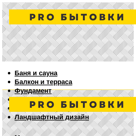
Баня и сауна
Балкон и терраса
Фундамент
Ворота и забор
Дизайн интерьера
Ландшафтный дизайн