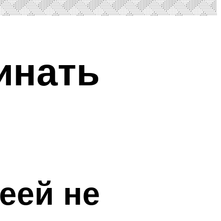
инать
еей не