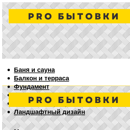
Баня и сауна
Балкон и терраса
Фундамент
Ворота и забор
Дизайн интерьера
Ландшафтный дизайн