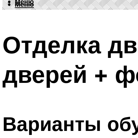
Меню
Меню
Отделка д
дверей + ф
Варианты обу