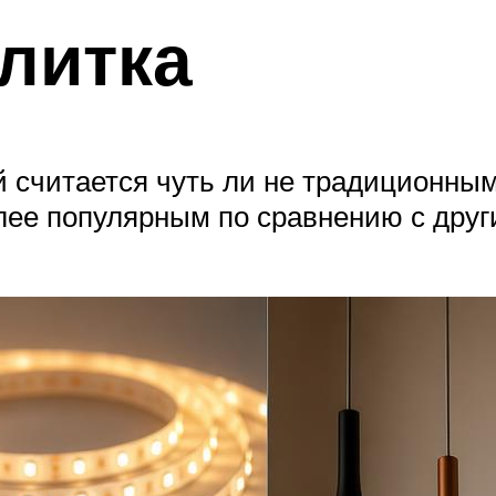
литка
й считается чуть ли не традиционны
лее популярным по сравнению с дру