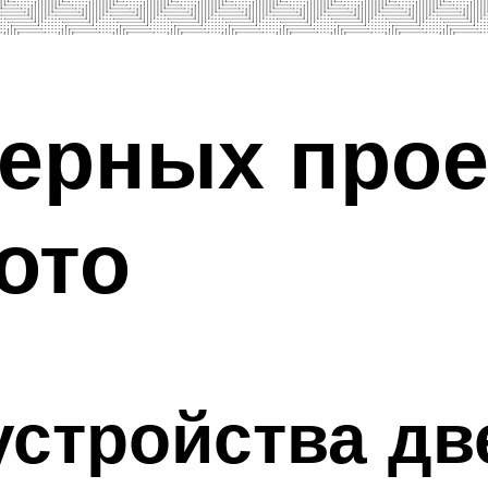
верных прое
ото
стройства дв