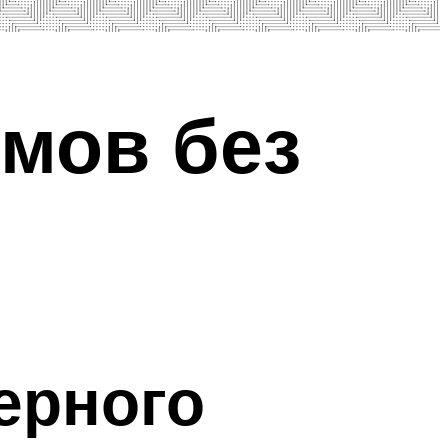
мов без
ерного