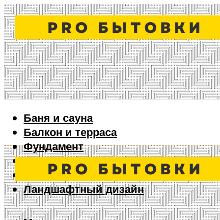
Баня и сауна
Балкон и терраса
Фундамент
Ворота и забор
Дизайн интерьера
Ландшафтный дизайн