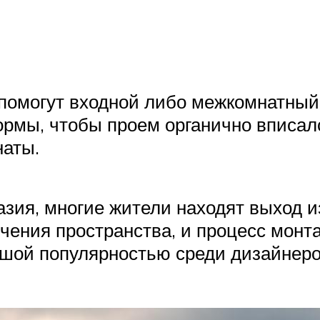
 помогут входной либо межкомнатный
рмы, чтобы проем органично вписалс
наты.
тазия, многие жители находят выход 
чения пространства, и процесс монт
ьшой популярностью среди дизайнеро