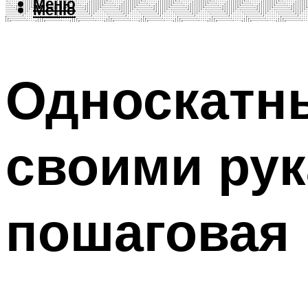
Меню
Меню
Односкатны
своими рук
пошаговая 