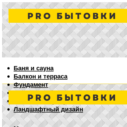
Баня и сауна
Балкон и терраса
Фундамент
Ворота и забор
Дизайн интерьера
Ландшафтный дизайн