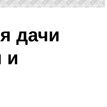
я дачи
 и