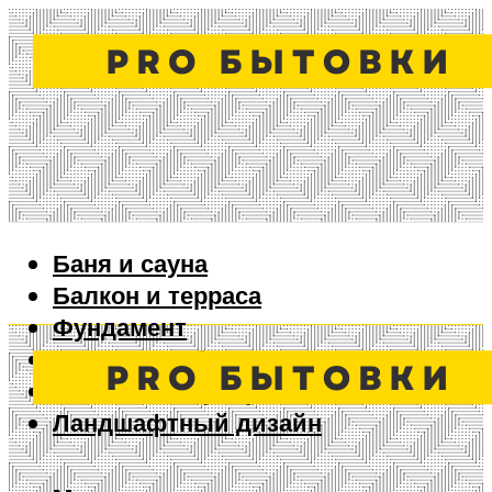
Баня и сауна
Балкон и терраса
Фундамент
Ворота и забор
Дизайн интерьера
Ландшафтный дизайн