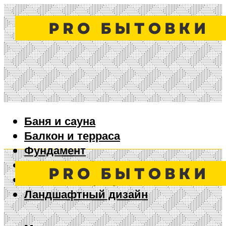
Баня и сауна
Балкон и терраса
Фундамент
Ворота и забор
Дизайн интерьера
Ландшафтный дизайн