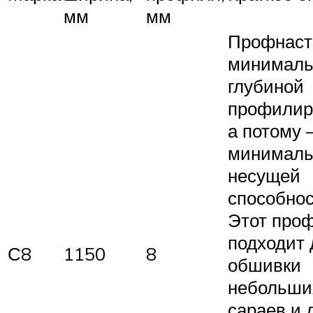
мм
мм
Профнаст
минималь
глубиной
профилир
а потому 
минималь
несущей
способнос
Этот про
подходит 
С8
1150
8
обшивки
небольших
сараев и 