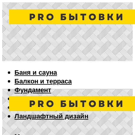
Баня и сауна
Балкон и терраса
Фундамент
Ворота и забор
Дизайн интерьера
Ландшафтный дизайн