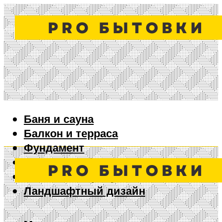
Баня и сауна
Балкон и терраса
Фундамент
Ворота и забор
Дизайн интерьера
Ландшафтный дизайн