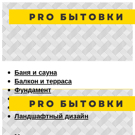
Баня и сауна
Балкон и терраса
Фундамент
Ворота и забор
Дизайн интерьера
Ландшафтный дизайн