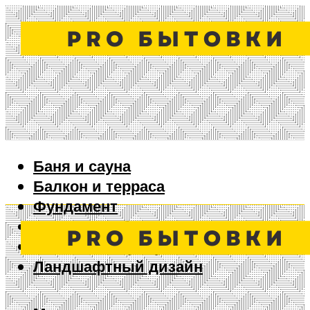
Баня и сауна
Балкон и терраса
Фундамент
Ворота и забор
Дизайн интерьера
Ландшафтный дизайн