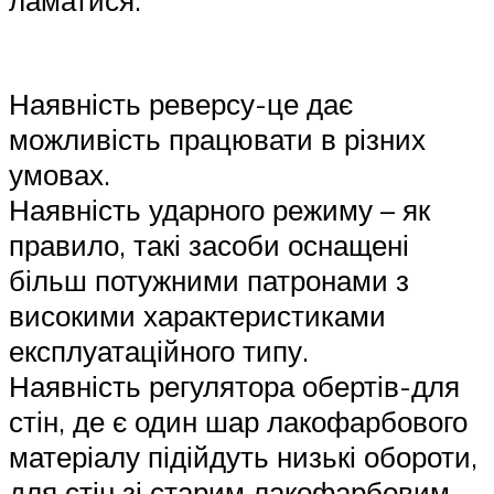
ламатися:
Наявність реверсу-це дає
можливість працювати в різних
умовах.
Наявність ударного режиму – як
правило, такі засоби оснащені
більш потужними патронами з
високими характеристиками
експлуатаційного типу.
Наявність регулятора обертів-для
стін, де є один шар лакофарбового
матеріалу підійдуть низькі обороти,
для стін зі старим лакофарбовим