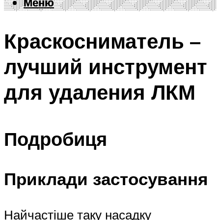
Меню
Меню
Краскосниматель –
лучший инструмент
для удаления ЛКМ
Подробиця
Приклади застосування
Найчастіше таку насадку