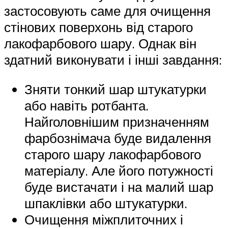
застосовують саме для очищення
стінових поверхонь від старого
лакофарбового шару. Однак він
здатний виконувати і інші завдання:
Зняти тонкий шар штукатурки
або навіть ротбанта.
Найголовнішим призначенням
фарбознімача буде видалення
старого шару лакофарбового
матеріалу. Але його потужності
буде вистачати і на малий шар
шпаклівки або штукатурки.
Очищення міжплиточних і