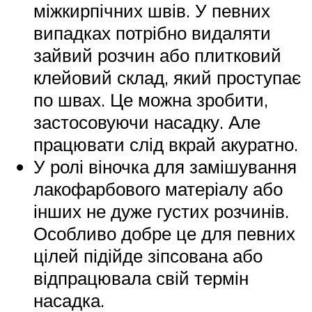
міжкирпічних швів. У певних
випадках потрібно видаляти
зайвий розчин або плитковий
клейовий склад, який проступає
по швах. Це можна зробити,
застосовуючи насадку. Але
працювати слід вкрай акуратно.
У ролі віночка для замішування
лакофарбового матеріалу або
інших не дуже густих розчинів.
Особливо добре це для певних
цілей підійде зіпсована або
відпрацювала свій термін
насадка.