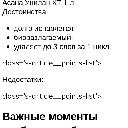
Асана Унилан ХТ 1 л
Достоинства:
долго испаряется;
биоразлагаемый;
удаляет до 3 слов за 1 цикл.
class=’s-article__points-list’>
Недостатки:
class=’s-article__points-list’>
Важные моменты