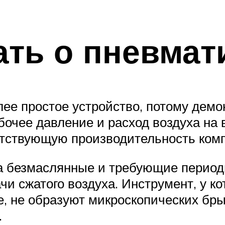
ать о пневмат
ее простое устройство, потому демо
очее давление и расход воздуха на в
етствующую производительность комп
а безмаслянные и требующие период
чи сжатого воздуха. Инструмент, у к
 не образуют микроскопических брыз
.