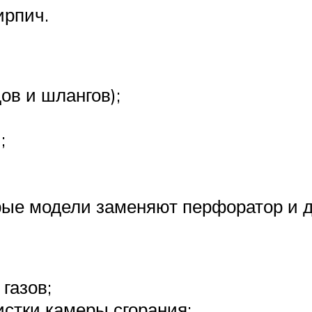
ирпич.
ов и шлангов);
;
ые модели заменяют перфоратор и д
газов;
стки камеры сгорания;