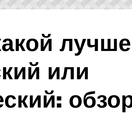
какой лучше
кий или
ский: обзо