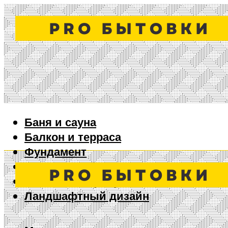
Баня и сауна
Балкон и терраса
Фундамент
Ворота и забор
Дизайн интерьера
Ландшафтный дизайн