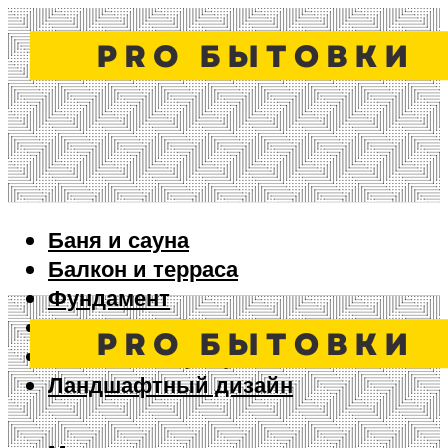
Баня и сауна
Балкон и терраса
Фундамент
Ворота и забор
Дизайн интерьера
Ландшафтный дизайн