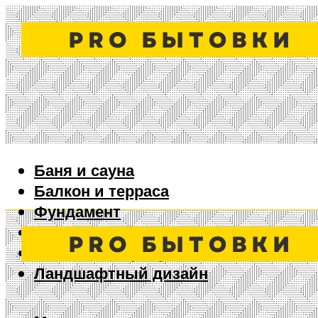
Баня и сауна
Балкон и терраса
Фундамент
Ворота и забор
Дизайн интерьера
Ландшафтный дизайн