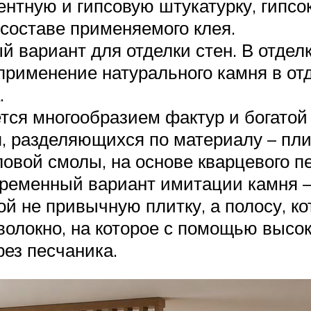
нтную и гипсовую штукатурку, гипсо
 составе применяемого клея.
й вариант для отделки стен. В отде
е применение натурального камня в о
.
тся многообразием фактур и богатой
, разделяющихся по материалу – пли
ловой смолы, на основе кварцевого п
ременный вариант имитации камня –
й не привычную плитку, а полосу, ко
волокно, на которое с помощью высо
рез песчаника.