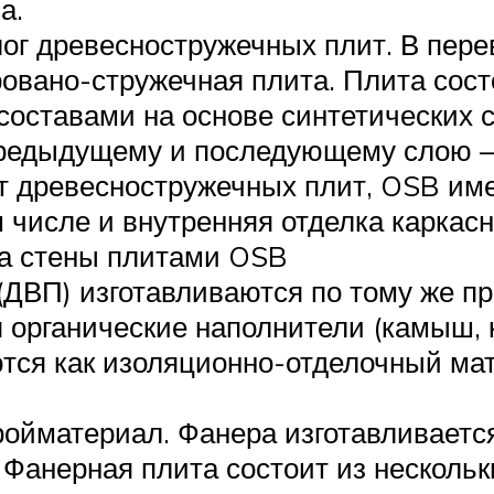
а.
ог древесностружечных плит. В пере
вано-стружечная плита. Плита состо
составами на основе синтетических 
редыдущему и последующему слою – 
от древесностружечных плит, OSB им
 числе и внутренняя отделка каркасн
а стены плитами OSB
(ДВП) изготавливаются по тому же пр
 органические наполнители (камыш, 
ся как изоляционно-отделочный мат
ойматериал. Фанера изготавливается
 Фанерная плита состоит из нескольки