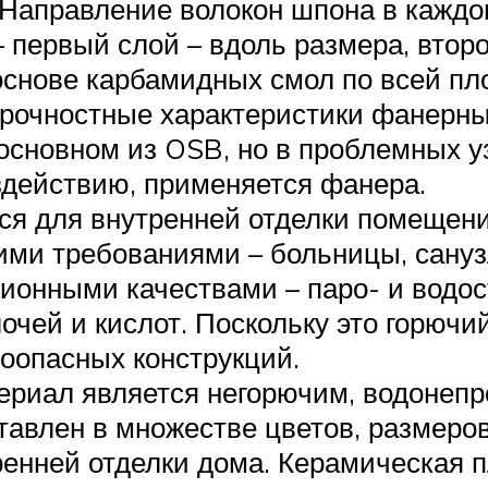
. Направление волокон шпона в кажд
ервый слой – вдоль размера, второй 
снове карбамидных смол по всей пло
рочностные характеристики фанерных
основном из OSB, но в проблемных у
здействию, применяется фанера.
ся для внутренней отделки помещен
ими требованиями – больницы, сануз
ионными качествами – паро- и водост
чей и кислот. Поскольку это горючий
оопасных конструкций.
ериал является негорючим, водонепр
тавлен в множестве цветов, размеров
енней отделки дома. Керамическая 