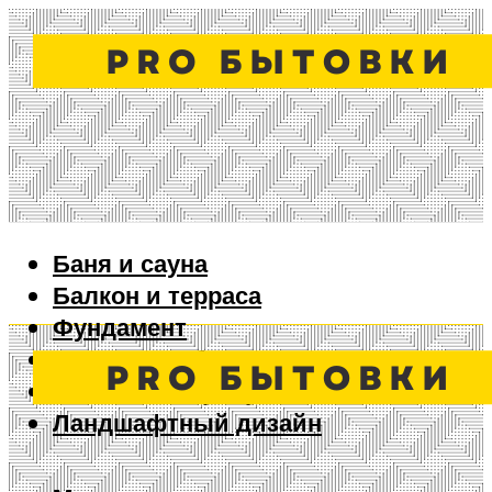
Баня и сауна
Балкон и терраса
Фундамент
Ворота и забор
Дизайн интерьера
Ландшафтный дизайн