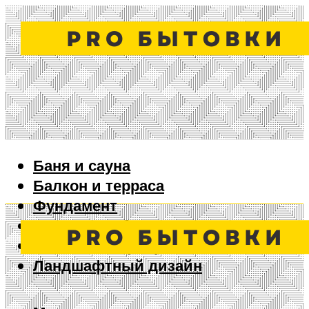
Баня и сауна
Балкон и терраса
Фундамент
Ворота и забор
Дизайн интерьера
Ландшафтный дизайн