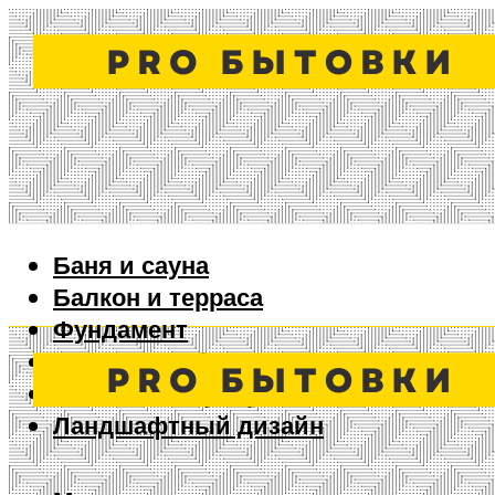
Баня и сауна
Балкон и терраса
Фундамент
Ворота и забор
Дизайн интерьера
Ландшафтный дизайн