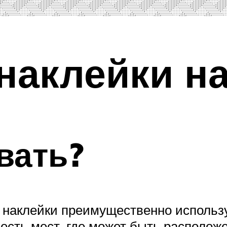
аклейки на
вать?
 наклейки преимущественно использу
 есть мест, где может быть располож