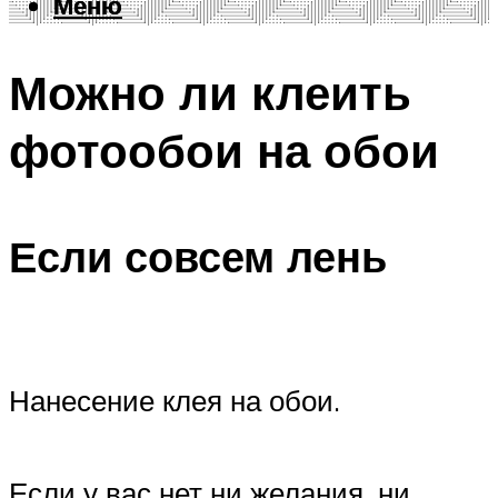
Меню
Меню
Можно ли клеить
фотообои на обои
Если совсем лень
Нанесение клея на обои.
Если у вас нет ни желания, ни