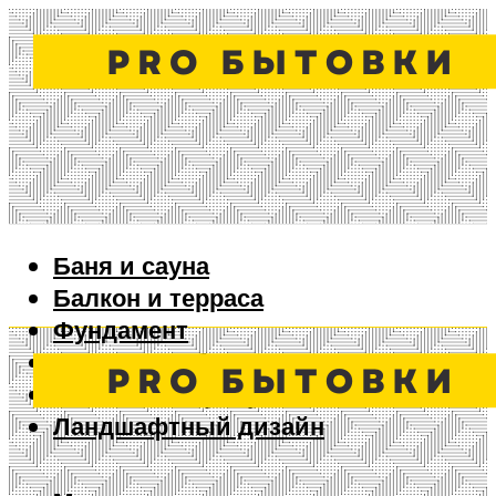
Баня и сауна
Балкон и терраса
Фундамент
Ворота и забор
Дизайн интерьера
Ландшафтный дизайн