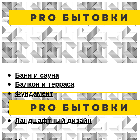
Баня и сауна
Балкон и терраса
Фундамент
Ворота и забор
Дизайн интерьера
Ландшафтный дизайн