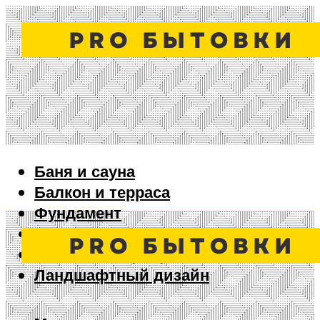
Баня и сауна
Балкон и терраса
Фундамент
Ворота и забор
Дизайн интерьера
Ландшафтный дизайн