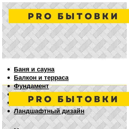
Баня и сауна
Балкон и терраса
Фундамент
Ворота и забор
Дизайн интерьера
Ландшафтный дизайн