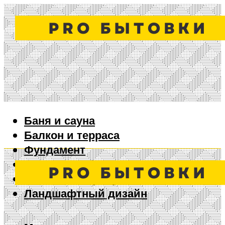
Баня и сауна
Балкон и терраса
Фундамент
Ворота и забор
Дизайн интерьера
Ландшафтный дизайн