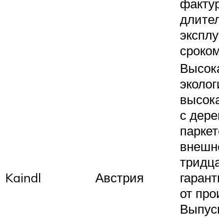
фактур
длите
экспл
сроком
Высок
эколог
высок
с дер
паркет
внешне
тридц
Kaindl
Австрия
гарант
от про
Выпус