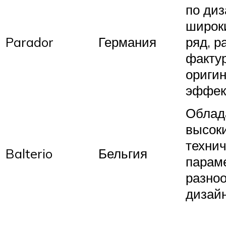
по диз
широк
Parador
Германия
ряд, р
фактур
ориги
эффек
Облад
высок
техни
Balterio
Бельгия
парам
разно
дизай