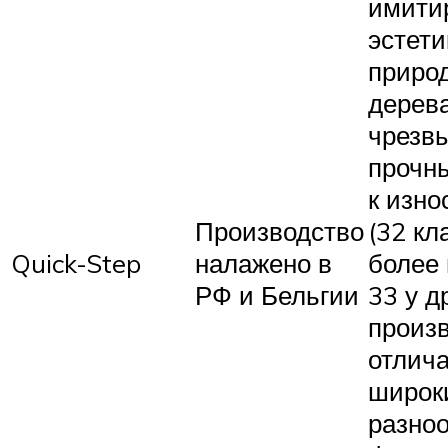
имити
эстети
приро
дерева
чрезв
прочн
к изно
Производство
(32 кл
Quick-Step
налажено в
более 
РФ и Бельгии
33 у д
произв
отлич
широк
разно