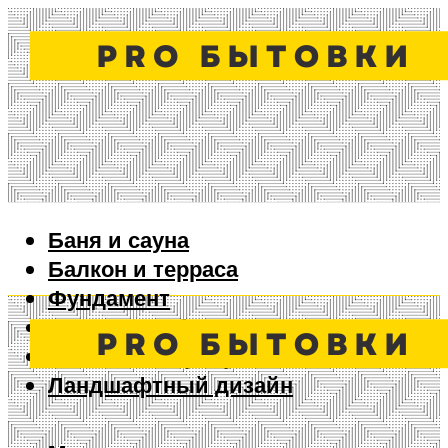
Баня и сауна
Балкон и терраса
Фундамент
Ворота и забор
Дизайн интерьера
Ландшафтный дизайн