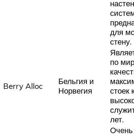
насте
систем
предн
для м
стену.
Являе
по ми
качест
Бельгия и
макси
Berry Alloc
Норвегия
стоек к
высок
служит
лет.
Очень