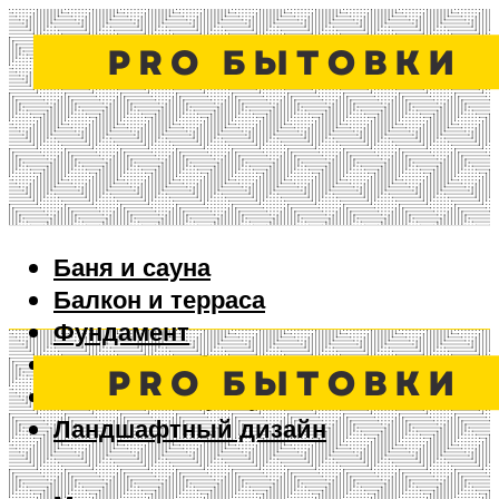
Баня и сауна
Балкон и терраса
Фундамент
Ворота и забор
Дизайн интерьера
Ландшафтный дизайн