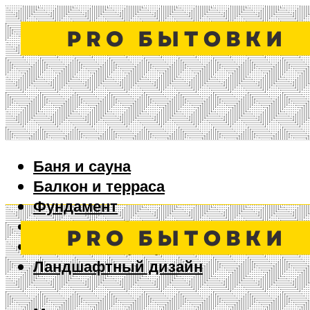
Баня и сауна
Балкон и терраса
Фундамент
Ворота и забор
Дизайн интерьера
Ландшафтный дизайн