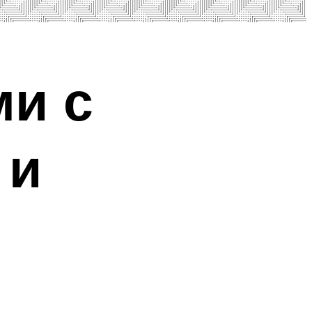
ми с
 и