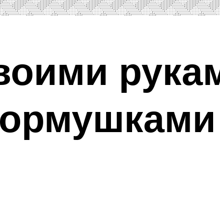
воими рука
кормушками