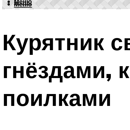
Меню
Меню
Курятник с
гнёздами, 
поилками