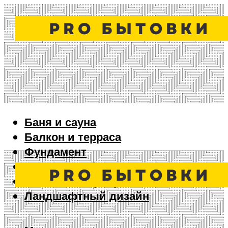
Баня и сауна
Балкон и терраса
Фундамент
Ворота и забор
Дизайн интерьера
Ландшафтный дизайн