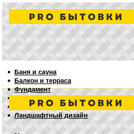
Баня и сауна
Балкон и терраса
Фундамент
Ворота и забор
Дизайн интерьера
Ландшафтный дизайн