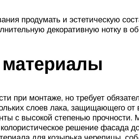
ования продумать и эстетическую сос
олнительную декоративную нотку в 
 материалы
ти при монтаже, но требует обязател
ольких слоев лака, защищающего от 
нты с высокой степенью прочности. 
 колористическое решение фасада д
атериала для козырька черепицы, с