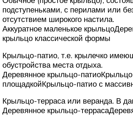
Обычное (простое крыльцо), состоя
подступеньками, с перилами или бе
отсутствием широкого настила.
Аккуратное маленькое крыльцоДере
крыльцо классической формы
Крыльцо-патио, т.е. крылечко имею
обустройства места отдыха.
Деревянное крыльцо-патиоКрыльцо-
площадкойКрыльцо-патио с массив
Крыльцо-терраса или веранда. В д
Деревянное крыльцо-террасаДерев