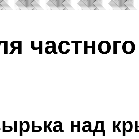
я частного
зырька над к