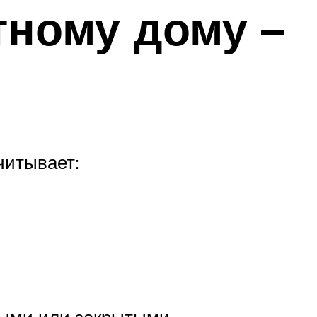
тному дому –
читывает: