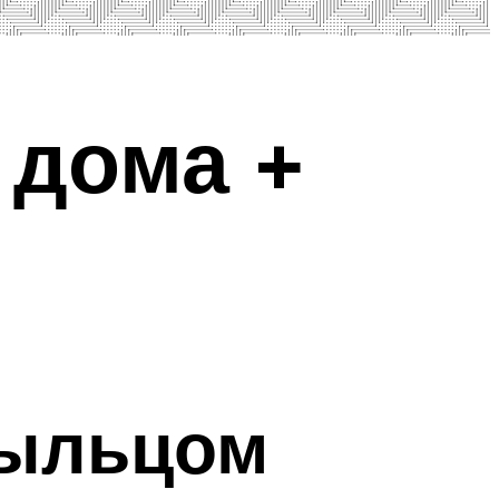
 дома +
рыльцом