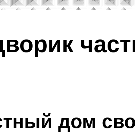
ворик част
стный дом св