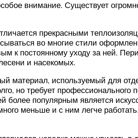
собое внимание. Существует огромн
отличается прекрасными теплоизоля
сываться во многие стили оформлен
вым к постоянному уходу за ней. Пер
лесени и насекомых.
ый материал, используемый для отде
олго, но требует профессионального 
й более популярным является искус
много меньше и с ним легче работать