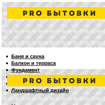
Баня и сауна
Балкон и терраса
Фундамент
Ворота и забор
Дизайн интерьера
Ландшафтный дизайн