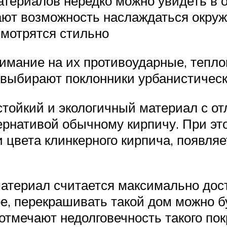
материалов нередко можно увидеть в
ают возможность наслаждаться окру
смотрятся стильно
нимание на их противоударные, тепл
я выбирают поклонники урбанистическ
стойкий и экологичный материал с 
ернативой обычному кирпичу. При эт
цвета клинкерного кирпича, появляе
атериал считается максимально досту
е, перекрашивать такой дом можно б
 отмечают недолговечность такого пок