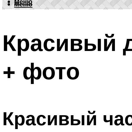
Меню
Меню
Красивый д
+ фото
Красивый ча